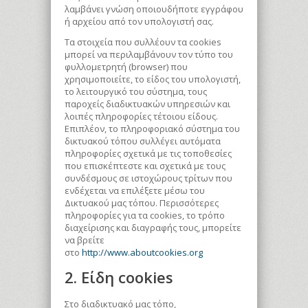
λαμβάνει γνώση οποιουδήποτε εγγράφου
ή αρχείου από τον υπολογιστή σας.
Τα στοιχεία που συλλέουν τα cookies
μπορεί να περιλαμβάνουν τον τύπο του
φυλλομετρητή (browser) που
χρησιμοποιείτε, το είδος του υπολογιστή,
το λειτουργικό του σύστημα, τους
παροχείς διαδικτυακών υπηρεσιών και
λοιπές πληροφορίες τέτοιου είδους.
Επιπλέον, το πληροφοριακό σύστημα του
δικτυακού τόπου συλλέγει αυτόματα
πληροφορίες σχετικά με τις τοποθεσίες
που επισκέπτεστε και σχετικά με τους
συνδέσμους σε ιστοχώρους τρίτων που
ενδέχεται να επιλέξετε μέσω του
Δικτυακού μας τόπου. Περισσότερες
πληροφορίες για τα cookies, το τρόπο
διαχείρισης και διαγραφής τους, μπορείτε
να βρείτε
στο
http://www.aboutcookies.org
2. Είδη cookies
Στο διαδικτυακό μας τόπο,