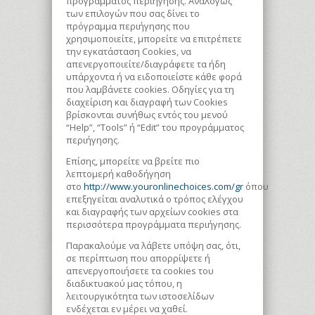
προγράμματος περιήγησης. Αναλόγως
των επιλογών που σας δίνει το
πρόγραμμα περιήγησης που
χρησιμοποιείτε, μπορείτε να επιτρέπετε
την εγκατάσταση Cookies, να
απενεργοποιείτε/διαγράφετε τα ήδη
υπάρχοντα ή να ειδοποιείστε κάθε φορά
που λαμβάνετε cookies. Οδηγίες για τη
διαχείριση και διαγραφή των Cookies
βρίσκονται συνήθως εντός του μενού
“Help”, “Tools” ή “Edit” του προγράμματος
περιήγησης.
Eπίσης, μπορείτε να βρείτε πιο
λεπτομερή καθοδήγηση
στο
http://www.youronlinechoices.com/gr
όπου
επεξηγείται αναλυτικά ο τρόπος ελέγχου
και διαγραφής των αρχείων cookies στα
περισσότερα προγράμματα περιήγησης.
Παρακαλούμε να λάβετε υπόψη σας, ότι,
σε περίπτωση που απορρίψετε ή
απενεργοποιήσετε τα cookies του
διαδικτυακού μας τόπου, η
λειτουργικότητα των ιστοσελίδων
ενδέχεται εν μέρει να χαθεί.